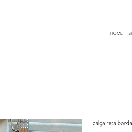
HOME
S
calça reta bord