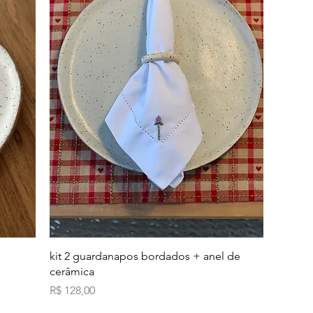
Visualização rápida
kit 2 guardanapos bordados + anel de
cerâmica
Preço
R$ 128,00