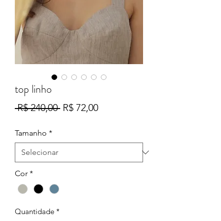
top linho
Preço
Preço
 R$ 240,00 
R$ 72,00
normal
promocional
Tamanho
*
Cor
*
Quantidade
*