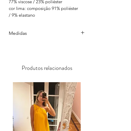
77% viscose / 23% poliéster
cor lima: composição 91% poliéster
/ 9% elastano
Medidas
P : largura 108 cm / busto 88cm
M : largura 112 cm / busto 92 cm
G: largura 116 cm / busto 96 cm
comprimento: 1,50m a partir do
Produtos relacionados
ombro.
vestido com modelagem solta,
ajustável na cintura com a faixa
new in
regulável, aconselhamos medir o busto
para ver o melhor tamanho para você
de acordo com a cava.