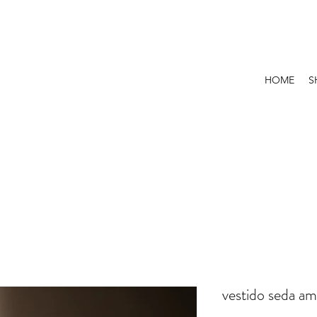
HOME
S
vestido seda am