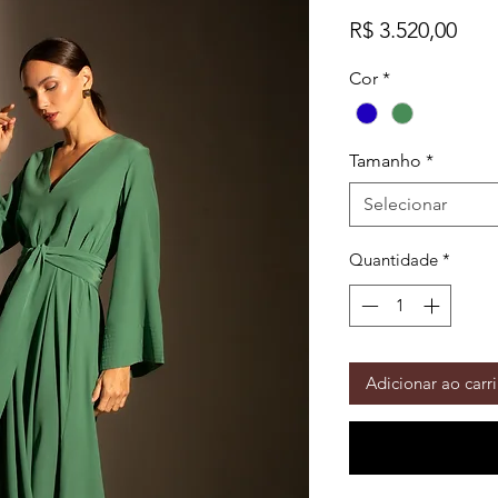
Pre
R$ 3.520,00
Cor
*
Tamanho
*
Selecionar
Quantidade
*
Adicionar ao carr