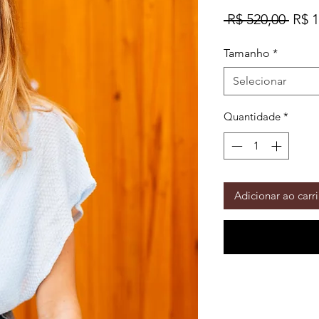
Preç
 R$ 520,00 
R$ 1
norm
Tamanho
*
Selecionar
Quantidade
*
Adicionar ao carr