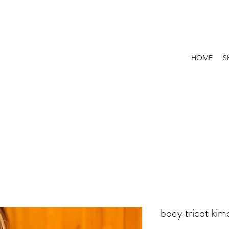
HOME
S
body tricot ki