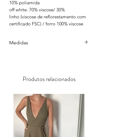
10% poliamida
off white: 70% viscose/ 30%
linho (viscose de reflorestamento com
certificado FSC) / forro 100% viscose
Medidas
P
M
G
busto
86cm
90cm
94cm
Produtos relacionados
quadril
96cm
102cm
108cm
comprimento
156cm
157cm
158cm