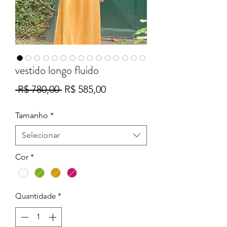
vestido longo fluido
Preço
Preço
 R$ 780,00 
R$ 585,00
normal
promocional
Tamanho
*
Selecionar
Cor
*
Quantidade
*