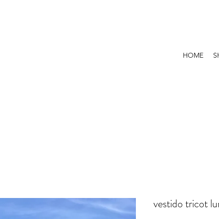
HOME
S
vestido tricot l