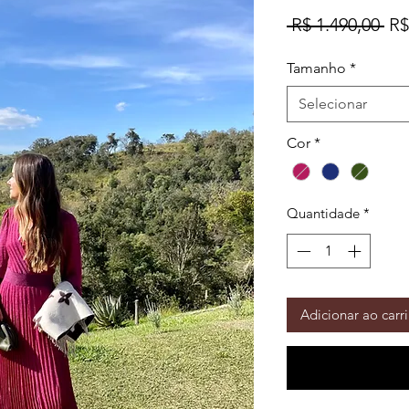
Pr
 R$ 1.490,00 
R$
no
Tamanho
*
Selecionar
Cor
*
Quantidade
*
Adicionar ao carr