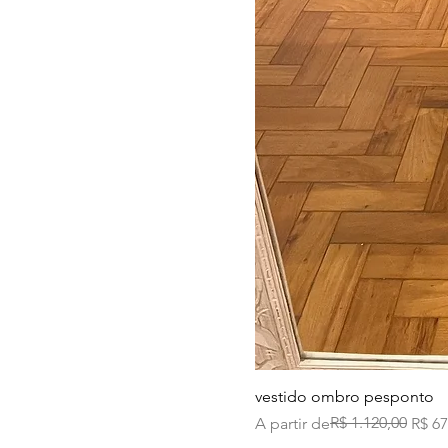
vestido ombro pesponto
Preço normal
Preço promocional
R$ 1.120,00
A partir de
R$ 67