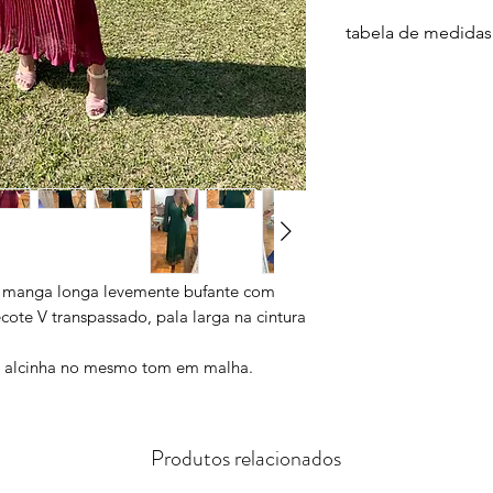
tabela de medidas
medidas
cintu
* sem
esticar
P
66 c
M
70 c
x, manga longa levemente bufante com
cote V transpassado, pala larga na cintura
G
74 c
*medidas sem esticar
 alcinha no mesmo tom em malha.
elástico e maleável.
Produtos relacionados