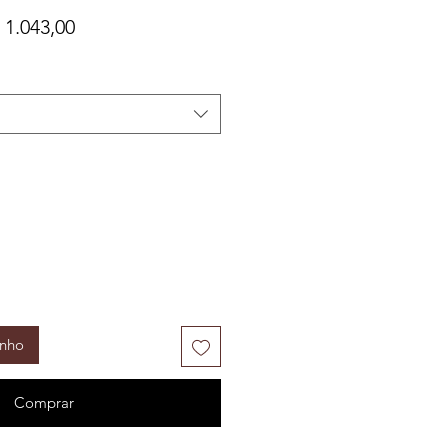
eço
Preço
 1.043,00
rmal
promocional
inho
Comprar